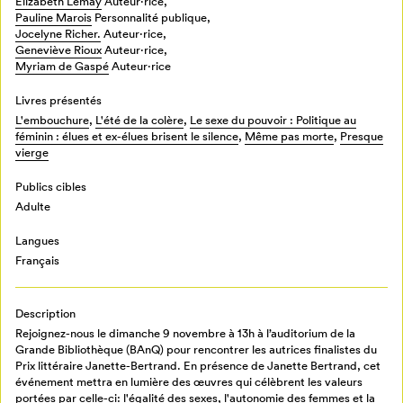
Elizabeth Lemay
Auteur·rice,
Pauline Marois
Personnalité publique,
Jocelyne Richer.
Auteur·rice,
Geneviève Rioux
Auteur·rice,
Myriam de Gaspé
Auteur·rice
Livres présentés
L'embouchure
,
L'été de la colère
,
Le sexe du pouvoir : Politique au
féminin : élues et ex-élues brisent le silence
,
Même pas morte
,
Presque
vierge
Publics cibles
Adulte
Langues
Français
Description
Rejoignez-nous le dimanche 9 novembre à 13h à l’auditorium de la
Grande Bibliothèque (BAnQ) pour rencontrer les autrices finalistes du
Prix littéraire Janette-Bertrand. En présence de Janette Bertrand, cet
événement mettra en lumière des œuvres qui célèbrent les valeurs
portées par celle-ci: l'égalité des sexes, l'autonomie des femmes et la