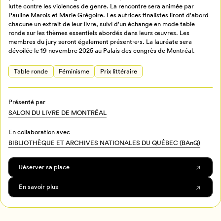
lutte contre les violences de genre. La rencontre sera animée par
Pauline Marois et Marie Grégoire. Les autrices finalistes liront d'abord
chacune un extrait de leur livre, suivi d'un échange en mode table
ronde sur les thèmes essentiels abordés dans leurs œuvres. Les
Mon Salon
membres du jury seront également présent·e·s. La lauréate sera
dévoilée le 19 novembre 2025 au Palais des congrès de Montréal.
Pour enregistrer vos favoris,
Table ronde
Féminisme
Prix littéraire
connectez-vous ou créez votre profil
Programmation
Mon Salon
Présenté par
SALON DU LIVRE DE MONTRÉAL
Billetterie
Se connecter
En collaboration avec
BIBLIOTHÈQUE ET ARCHIVES NATIONALES DU QUÉBEC (BAnQ)
Créer un profil
Retour à l’accueil
Réserver sa place
Annuler
En savoir plus