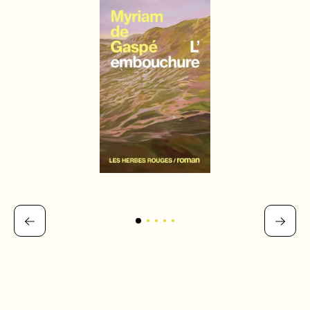
l’écriture comme moyen, elle cherche la source de ses hantises pour enfin
les dépasser et s’abandonner à son désir.Les phrases denses de
L’embouchure, penchées sur l’infinie richesse des signes, font glisser le
réel vers la fiction et inventent les contours d’une libération.