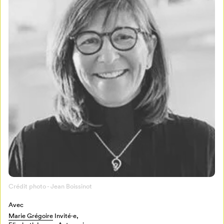
Crédit photo - Jean Boissinot
Avec
Marie Grégoire
Invité⋅e,