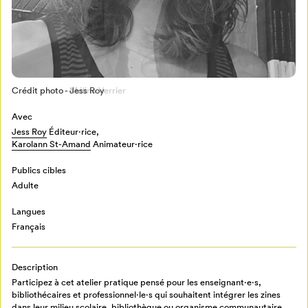
Crédit photo - Jess Roy
Crédit photo - Mélina Verrier
Avec
Jess Roy
Éditeur·rice,
Karolann St-Amand
Animateur⋅rice
Mon Salon
Publics cibles
Adulte
Pour enregistrer vos favoris,
connectez-vous ou créez votre profil
Langues
Programmation
Mon Salon
Français
Description
Billetterie
Se connecter
Participez à cet atelier pratique pensé pour les enseignant·e·s,
bibliothécaires et professionnel·le·s qui souhaitent intégrer les zines
dans leur milieu scolaire, bibliothèque ou organisme communautaire.
Créer un profil