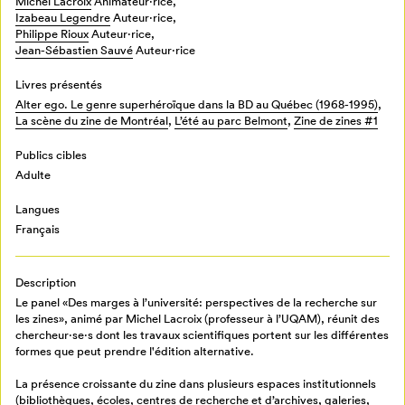
Michel Lacroix
Animateur⋅rice,
Izabeau Legendre
Auteur·rice,
Philippe Rioux
Auteur·rice,
Jean-Sébastien Sauvé
Auteur·rice
Livres présentés
Alter ego. Le genre superhéroïque dans la BD au Québec (1968-1995)
,
La scène du zine de Montréal
,
L’été au parc Belmont
,
Zine de zines #1
Publics cibles
Adulte
Langues
Français
Description
Le panel «Des marges à l’université: perspectives de la recherche sur
les zines», animé par Michel Lacroix (professeur à l’UQAM), réunit des
chercheur·se·s dont les travaux scientifiques portent sur les différentes
formes que peut prendre l'édition alternative.
La présence croissante du zine dans plusieurs espaces institutionnels
(bibliothèques, écoles, centres de recherche et d’archives, galeries,