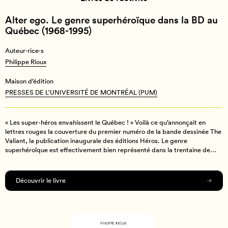
Alter ego. Le genre superhéroïque dans la BD au
Québec (1968-1995)
Auteur·rice·s
Auteur·rice·s
Auteur·rice·s
Auteur·rice·s
Izabeau Legendre
Thara Charland
Izabeau Legendre
,
Collectif
Philippe Rioux
Maison d’édition
Maison d’édition
Maison d’édition
Maison d’édition
AURA
LA MÈCHE
NOEUDS ÉDITIONS
PRESSES DE L'UNIVERSITÉ DE MONTRÉAL (PUM)
« Les super-héros envahissent le Québec ! » Voilà ce qu’annonçait en
lettres rouges la couverture du premier numéro de la bande dessinée The
Valiant, la publication inaugurale des éditions Héros. Le genre
superhéroïque est effectivement bien représenté dans la trentaine de
librairies spécialisées en bande dessinée des grands centres urbains
québécois et dans la plupart des succursales des chaînes de librairies
Découvrir le livre
Découvrir le livre
Découvrir le livre
généralistes. Il trône aussi dans les salons dédiés à la bande dessinée et à
Découvrir le livre
la culture populaire nord-américaine, comme les Comiccon, qui attirent
des dizaines de milliers de visiteurs annuellement. Cependant, on connaît
mal les conditions qui ont permis à ce genre profondément américain de
franchir la frontière pour venir s’immiscer dans une tout autre aire
géographique et culturelle. Comment, depuis les années 1960, les