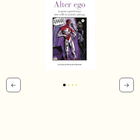
différentes entreprises de traduction et d’édition d’ici ont-elles rendu
possible cette adoption du superhéros ? Question à laquelle l’auteur
s’attaque – sans peur et sans reproche – dans cet ouvrage richement
illustré faisant une passionnante jonction entre cultures populaire et
savante et qui fera découvrir au public québécois un pan méconnu de son
histoire.