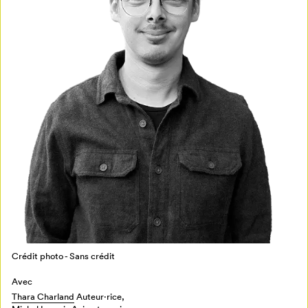
Crédit photo - Audrée Wilhelmy
Crédit photo - Sans crédit
Avec
Thara Charland
Auteur·rice,