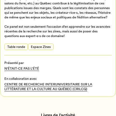
salons du livre, etc.) au Québec contribue à la légitimisation de ces
publications issues des marges. Quels sont les constats des personnes
qui se penchent sur les objets, les créateur·rice·s, les réseaux, l’histoire
Mon Salon
de même que les enjeux sociaux et politiques de l’édition alternative?
Ce panel est non seulement l’occasion d’en apprendre sur les avancées
Pour enregistrer vos favoris,
récentes de la recherche sur les zines, mais aussi de poser des
connectez-vous ou créez votre profil
Programmation
questions aux expert·e·s de ce domaine!
Mon Salon
Table ronde
Espace Zines
Billetterie
Se connecter
Présenté par
N'ÉTAIT-CE PAS L'ÉTÉ
Créer un profil
Retour à l’accueil
En collaboration avec
CENTRE DE RECHERCHE INTERUNIVERSITAIRE SUR LA
Annuler
LITTÉRATURE ET LA CULTURE AU QUÉBEC (CRILCQ)
Livres de l’activité