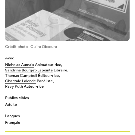
Crédit photo - Claire Obscure
Avec
Mon Salon
Nicholas Aumais
Animateur⋅rice,
Sandrine Bourget-Lapointe
Libraire,
Pour enregistrer vos favoris,
Thomas Campbell
Éditeur·rice,
Chantale Lalonde
Panéliste,
connectez-vous ou créez votre profil
Programmation
Ravy Puth
Auteur·rice
Mon Salon
Publics cibles
Adulte
Billetterie
Se connecter
Langues
Français
Créer un profil
Retour à l’accueil