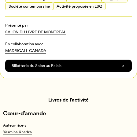
Société contemporaine
Activité proposée en LSQ
Pour enregistrer vos favoris,
connectez-vous ou créez votre profil
Programmation
Présenté par
Mon Salon
SALON DU LIVRE DE MONTRÉAL
En collaboration avec
Billetterie
Se connecter
MADRIGALL CANADA
Créer un profil
Billetterie du Salon au Palais
Retour à l’accueil
Annuler
Livres de l’activité
Cœur-d’amande
Auteur·rice·s
Auteur·rice·s
Yasmina Khadra
Yasmina Khadra