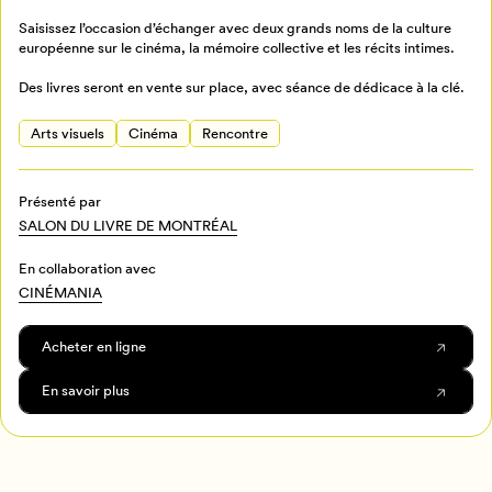
Saisissez l’occasion d’échanger avec deux grands noms de la culture
européenne sur le cinéma, la mémoire collective et les récits intimes.
Mon Salon
Des livres seront en vente sur place, avec séance de dédicace à la clé.
Pour enregistrer vos favoris,
connectez-vous ou créez votre profil
Arts visuels
Cinéma
Rencontre
Programmation
Mon Salon
Présenté par
SALON DU LIVRE DE MONTRÉAL
Billetterie
Se connecter
En collaboration avec
Créer un profil
CINÉMANIA
Retour à l’accueil
Acheter en ligne
Annuler
En savoir plus