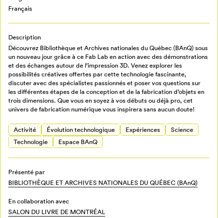
connectez-vous ou créez votre profil
Français
Programmation
Mon Salon
Description
Découvrez Bibliothèque et Archives nationales du Québec (BAnQ) sous
Billetterie
Se connecter
un nouveau jour grâce à ce Fab Lab en action avec des démonstrations
et des échanges autour de l’impression 3D. Venez explorer les
possibilités créatives offertes par cette technologie fascinante,
Créer un profil
discuter avec des spécialistes passionnés et poser vos questions sur
Retour à l’accueil
les différentes étapes de la conception et de la fabrication d’objets en
trois dimensions. Que vous en soyez à vos débuts ou déjà pro, cet
Annuler
univers de fabrication numérique vous inspirera sans aucun doute!
Activité
Évolution technologique
Expériences
Science
Technologie
Espace BAnQ
Présenté par
BIBLIOTHÈQUE ET ARCHIVES NATIONALES DU QUÉBEC (BAnQ)
En collaboration avec
SALON DU LIVRE DE MONTRÉAL