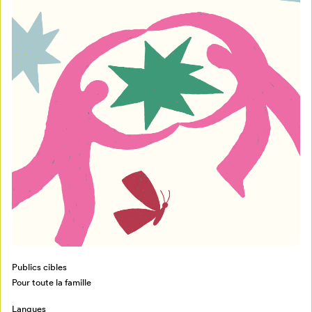
Publics cibles
Mon Salon
Pour toute la famille
Pour enregistrer vos favoris,
Langues