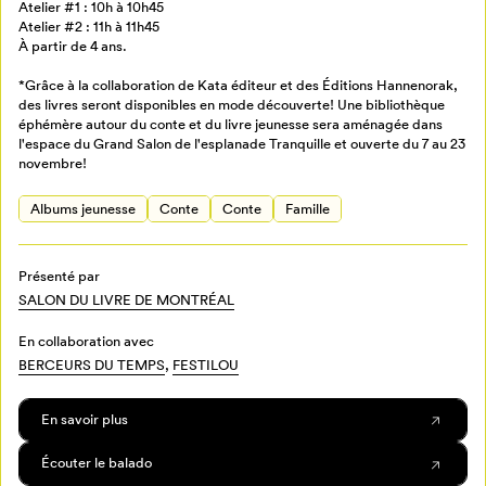
Atelier #1 : 10h à 10h45
Atelier #2 : 11h à 11h45
À partir de 4 ans.
*Grâce à la collaboration de Kata éditeur et des Éditions Hannenorak,
des livres seront disponibles en mode découverte! Une bibliothèque
éphémère autour du conte et du livre jeunesse sera aménagée dans
l'espace du Grand Salon de l'esplanade Tranquille et ouverte du 7 au 23
novembre!
Albums jeunesse
Conte
Conte
Famille
Présenté par
SALON DU LIVRE DE MONTRÉAL
En collaboration avec
BERCEURS DU TEMPS
,
FESTILOU
En savoir plus
Écouter le balado