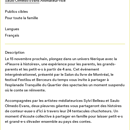
Saulo Olmedo Evans
Animateur⋅rice
Publics cibles
Pour toute la famille
Langues
Français
Mon Salon
Description
Le 15 novembre prochain, plongez dans un univers féerique avec la
«Pieuvre à histoires», une expérience pour les parents, les grands-
Pour enregistrer vos favoris,
parents et les petit·e·s à partir de 4 ans. Cet événement
connectez-vous ou créez votre profil
Programmation
intergénérationnel, présenté par le Salon du livre de Montréal, le
Mon Salon
festival Festilou et Berceurs du temps vous invite à partager à
l’esplanade Tranquille du Quartier des spectacles un moment suspendu
où le conte se réinvente.
Billetterie
Se connecter
Accompagnées par les artistes-médiateurices Sylvi Belleau et Saulo
Olmedo Evans, deux pieuvres géantes vous partageront des histoires
de conteur·euse·s d’ici à travers leur 24 tentacules chuchoteurs. Un
Créer un profil
moment d'écoute collective à partager en famille pour laisser petit·e·s
Retour à l’accueil
et grand·e·s s’évader ensemble au pays des contes.
Annuler