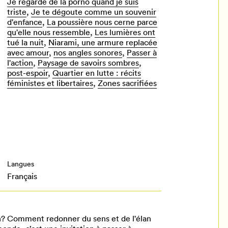
Je regarde de la porno quand je suis
triste
,
Je te dégoute comme un souvenir
d'enfance
,
La poussière nous cerne parce
qu'elle nous ressemble
,
Les lumières ont
tué la nuit
,
Niarami, une armure replacée
avec amour
,
nos angles sonores
,
Passer à
l'action
,
Paysage de savoirs sombres
,
post-espoir
,
Quartier en lutte : récits
féministes et libertaires
,
Zones sacrifiées
Langues
Français
n? Comment redonner du sens et de l'élan