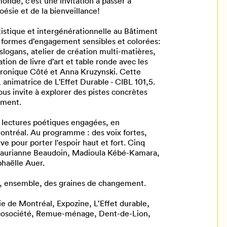
nde, c’est une invitation à passer à
ésie et de la bienveillance!
tistique et intergénérationnelle au Bâtiment
es formes d’engagement sensibles et colorées:
slogans, atelier de création multi-matières,
ation de livre d’art et table ronde avec les
ronique Côté et Anna Kruzynski. Cette
animatrice de L'Effet Durable - CIBL 101,5.
s invite à explorer des pistes concrètes
ement.
e lectures poétiques engagées, en
Montréal. Au programme : des voix fortes,
e pour porter l'espoir haut et fort. Cinq
 Laurianne Beaudoin, Madioula Kébé-Kamara,
phaëlle Auer.
, ensemble, des graines de changement.
sie de Montréal, Expozine, L’Effet durable,
cosociété, Remue-ménage, Dent-de-Lion,