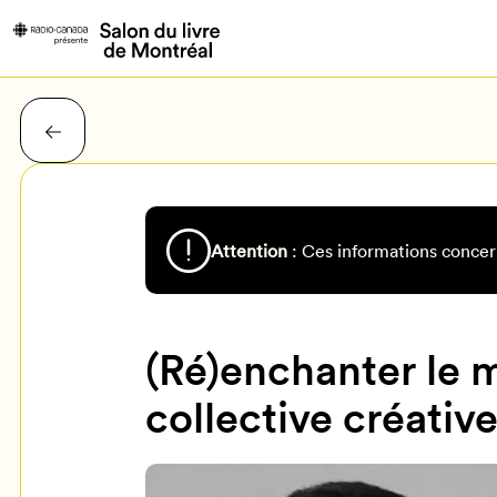
Attention
: Ces informations concer
(Ré)enchanter le m
collective créative