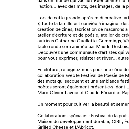
dans un monde qui vacille? Réenchanter le mo
l’action… avec des mots, des images, de la po
Lors de cette grande après-midi créative, ar
7, toute la famille est conviée à imaginer d
création de zines, fabrication de macarons à 
atelier d’écriture et de poésie, atelier de cré
autrices Catherine Ouellette-Cummings, Vé
table ronde sera animée par Maude Desbois, 
Découvrez une communauté d’artistes qui vou
pour vous exprimer, résister et rêver… autr
En clôture, rejoignez-nous pour une série d
collaboration avec le Festival de Poésie de 
des mots qui secouent et une ambiance festiv
poètes seront également présent·e·s, dont
Marc-Olivier Lavoie et Claude Périard et Ra
Un moment pour cultiver la beauté et semer
Collaborations spéciales : Festival de la poé
Pour enregistrer vos favoris,
Maison du développement durable, CIBL, É
Grilled Cheese et L’Abricot.