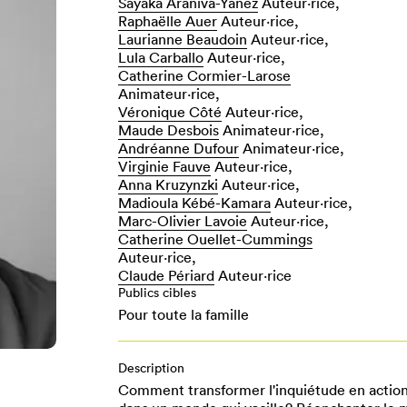
Sayaka Araniva-Yanez
Auteur·rice,
Raphaëlle Auer
Auteur·rice,
Laurianne Beaudoin
Auteur·rice,
Lula Carballo
Auteur·rice,
Catherine Cormier-Larose
Animateur⋅rice,
Véronique Côté
Auteur·rice,
Maude Desbois
Animateur⋅rice,
Andréanne Dufour
Animateur⋅rice,
Virginie Fauve
Auteur·rice,
Anna Kruzynzki
Auteur·rice,
Madioula Kébé-Kamara
Auteur·rice,
Marc-Olivier Lavoie
Auteur·rice,
Catherine Ouellet-Cummings
Auteur·rice,
Claude Périard
Auteur·rice
Publics cibles
Pour toute la famille
Description
Comment transformer l'inquiétude en actio