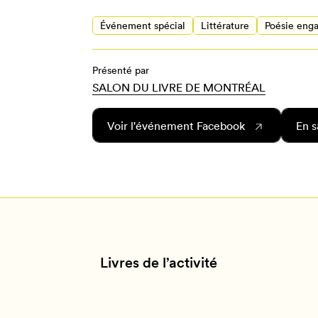
onnectez-vous ou créez votre prof
Mon Salon
Événement spécial
Littérature
Poésie eng
Présenté par
SALON DU LIVRE DE MONTRÉAL
Se connecter
Voir l'événement Facebook
En s
Créer un profil
Annuler
Livres de l’activité