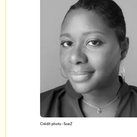
Crédit photo - SoeZ
Crédit photo - Katya Konioukhova