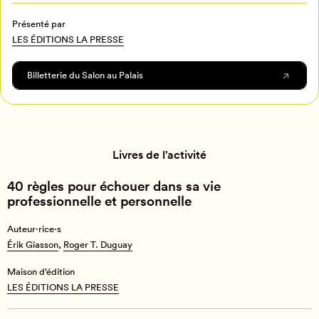
Programmation
Mon Salon
Présenté par
LES ÉDITIONS LA PRESSE
Billetterie
Se connecter
Billetterie du Salon au Palais
Créer un profil
Retour à l’accueil
Annuler
Livres de l’activité
40 règles pour échouer dans sa vie
professionnelle et personnelle
Auteur·rice·s
Érik Giasson
,
Roger T. Duguay
Maison d’édition
LES ÉDITIONS LA PRESSE