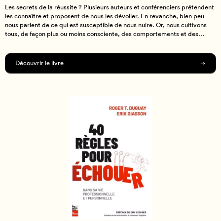
Les secrets de la réussite ? Plusieurs auteurs et conférenciers prétendent
les connaître et proposent de nous les dévoiler. En revanche, bien peu
nous parlent de ce qui est susceptible de nous nuire. Or, nous cultivons
tous, de façon plus ou moins consciente, des comportements et des
attitudes qui nous conduisent à prendre les mauvaises décisions et à
commettre des erreurs qui auront de nombreuses répercussions
négatives dans notre vie professionnelle et personnelle. Roger T. Duguay
Découvrir le livre
et Erik ­Giasson nous présentent, en mode psychologie inversée, les 40
règles à suivre pour foncer tout droit vers l’échec