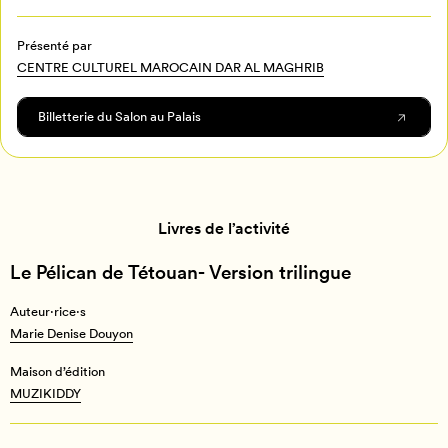
connectez-vous ou créez votre profil
Programmation
Mon Salon
Présenté par
CENTRE CULTUREL MAROCAIN DAR AL MAGHRIB
Billetterie
Se connecter
Billetterie du Salon au Palais
Créer un profil
Retour à l’accueil
Annuler
Livres de l’activité
Le Pélican de Tétouan- Version trilingue
Auteur·rice·s
Auteur·rice·s
Marie Denise Douyon
Marie Denise Douyon
Maison d’édition
Maison d’édition
MUZIKIDDY
MUZIKIDDY