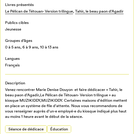
Livres présentés
Le Pélican de Tétouan- Version trilingue
,
Tahir, le beau paon d'Agadir
Publics cibles
Jeunesse
Groupes d’âges
0 à 5 ans,
6 à 9 ans,
10 à 13 ans
Langues
Français
Description
Venez rencontrer Marie Denise Douyon et faire dédicacer « Tahir, le
beau paon d'Agadir,Le Pélican de Tétouan- Version trilingue » au
kiosque MUZIKIDDY,MUZIKIDDY. Certaines maisons d'édition mettent
en place un système de file d'attente. Nous vous recommandons de
vous renseigner auprès d'un·e employé·e du kiosque indiqué plus haut
Mon Salon
au moins 1 heure avant le début de la séance.
Séance de dédicace
Éducation
Pour enregistrer vos favoris,