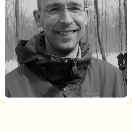
Mon Salon
Pour enregistrer vos favoris,
connectez-vous ou créez votre profil
Programmation
Mon Salon
Billetterie
Se connecter
Créer un profil
Retour à l’accueil
Annuler