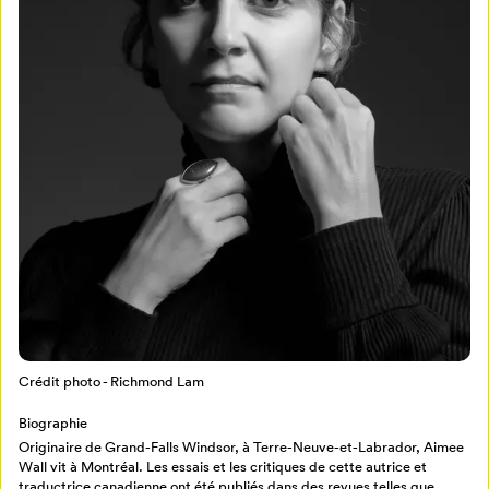
Mon Salon
Pour enregistrer vos favoris,
connectez-vous ou créez votre profil
Programmation
Mon Salon
Crédit photo - Richmond Lam
Billetterie
Se connecter
Biographie
Originaire de Grand-Falls Windsor, à Terre-Neuve-et-Labrador, Aimee
Wall vit à Montréal. Les essais et les critiques de cette autrice et
Créer un profil
traductrice canadienne ont été publiés dans des revues telles que