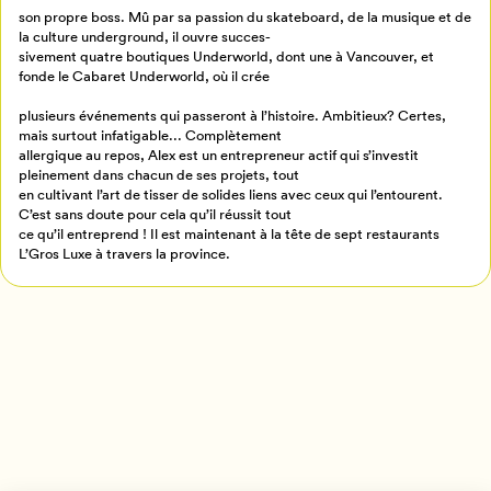
son propre boss. Mû par sa passion du skateboard, de la musique et de
Créer un profil
la culture underground, il ouvre succes-
Retour à l’accueil
sivement quatre boutiques Underworld, dont une à Vancouver, et
fonde le Cabaret Underworld, où il crée
Annuler
plusieurs événements qui passeront à l’histoire. Ambitieux? Certes,
mais surtout infatigable... Complètement
allergique au repos, Alex est un entrepreneur actif qui s’investit
pleinement dans chacun de ses projets, tout
en cultivant l’art de tisser de solides liens avec ceux qui l’entourent.
C’est sans doute pour cela qu’il réussit tout
ce qu’il entreprend ! Il est maintenant à la tête de sept restaurants
L’Gros Luxe à travers la province.