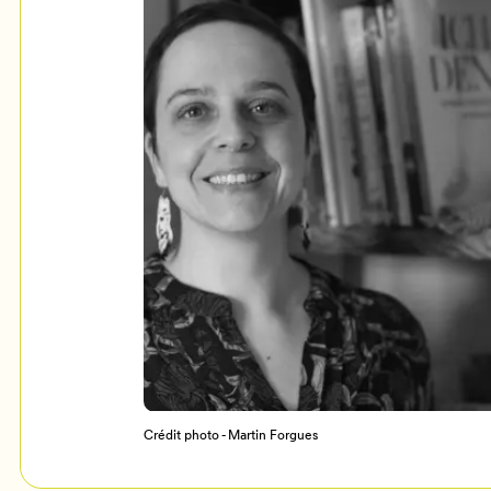
Mon Salon
c
Programmation
Crédit photo - Martin Forgues
Billetterie