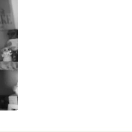
Pour enregistrer vos favoris,
onnectez-vous ou créez votre prof
Mon Salon
Se connecter