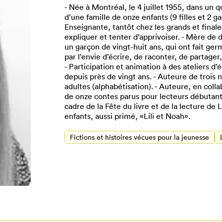
- Née à Montréal, le 4 juillet 1955, dans un q
d’une famille de onze enfants (9 filles et 2 g
Enseignante, tantôt chez les grands et final
expliquer et tenter d’apprivoiser. - Mère de 
un garçon de vingt-huit ans, qui ont fait ger
par l’envie d’écrire, de raconter, de partager
- Participation et animation à des ateliers d’é
depuis près de vingt ans. - Auteure de trois
adultes (alphabétisation). - Auteure, en coll
de onze contes parus pour lecteurs débutants
cadre de la Fête du livre et de la lecture de
enfants, aussi primé, «Lili et Noah».
Pour enregistrer vos favoris,
Fictions et histoires vécues pour la jeunesse
onnectez-vous ou créez votre prof
Mon Salon
Se connecter