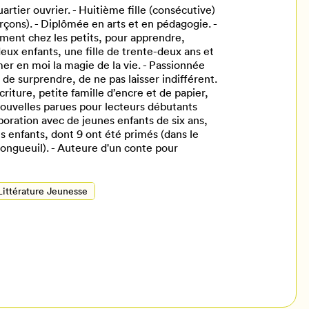
uartier ouvrier. - Huitième fille (consécutive)
arçons). - Diplômée en arts et en pédagogie. -
ement chez les petits, pour apprendre,
deux enfants, une fille de trente-deux ans et
mer en moi la magie de la vie. - Passionnée
, de surprendre, de ne pas laisser indifférent.
criture, petite famille d’encre et de papier,
 nouvelles parues pour lecteurs débutants
aboration avec de jeunes enfants de six ans,
 enfants, dont 9 ont été primés (dans le
 Longueuil). - Auteure d'un conte pour
Littérature Jeunesse
il