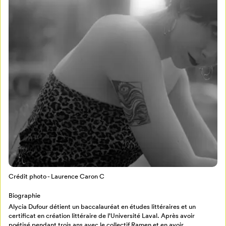
Mon Salon
Pour enregistrer vos favoris,
connectez-vous ou créez votre profil
Programmation
Mon Salon
Crédit photo - Laurence Caron C
Billetterie
Se connecter
Biographie
Alycia Dufour détient un baccalauréat en études littéraires et un
Créer un profil
certificat en création littéraire de l’Université Laval. Après avoir
Retour à l’accueil
poétisé pendant trois ans avec le collectif Ramen et en avoir