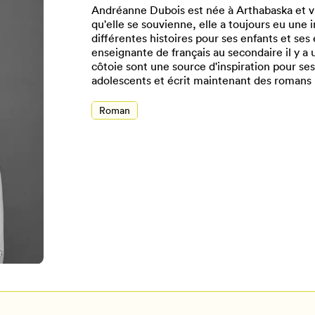
Andréanne Dubois est née à Arthabaska et vit
qu'elle se souvienne, elle a toujours eu une
différentes histoires pour ses enfants et ses
enseignante de français au secondaire il y a 
côtoie sont une source d'inspiration pour ses
adolescents et écrit maintenant des romans 
Roman
Pour enregistrer vos favoris,
onnectez-vous ou créez votre prof
Mon Salon
Se connecter