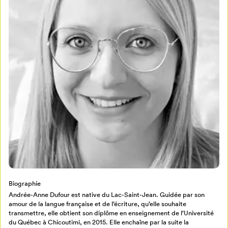
Mon Salon
Pour enregistrer vos favoris,
connectez-vous ou créez votre profil
Programmation
Mon Salon
Biographie
Billetterie
Se connecter
Andrée-Anne Dufour est native du Lac-Saint-Jean. Guidée par son
amour de la langue française et de l’écriture, qu’elle souhaite
transmettre, elle obtient son diplôme en enseignement de l’Université
Créer un profil
du Québec à Chicoutimi, en 2015. Elle enchaîne par la suite la
Retour à l’accueil