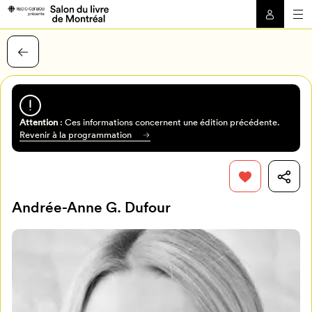
Attention
: Ces informations concernent une édition précédente.
Revenir à la programmation
Andrée-Anne G. Dufour