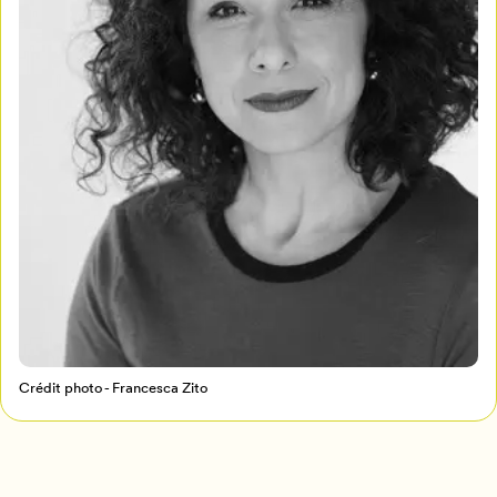
Mon Salon
Pour enregistrer vos favoris,
connectez-vous ou créez votre profil
Programmation
Mon Salon
Billetterie
Se connecter
Créer un profil
Crédit photo - Francesca Zito
Retour à l’accueil
Annuler