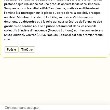
Créer un profil
profonde que « la scène est une propulsion vers la vie sans limites ».
Son parcours universitaire (BAC en cinéma, maîtrise en littérature)
Retour à l’accueil
l'amène à s’interroger sur la place du corps dans la société, presque
Annuler
annihilé. Membre du collectif La Filée, sa poésie s'intéresse aux
émotions, au désordre et à la folie qui nous préserve de l'ennui et des
gardiens de l'ordinaire. Elle a publié notamment dans les recueils
collectifs Blindé.e d'innocence (Noeuds Éditions) et Interconnecté.e.s
(Auto-édition). Ouvrez (2023, Noeuds Éditions) est son premier recueil
solo.
Poésie
Théâtre