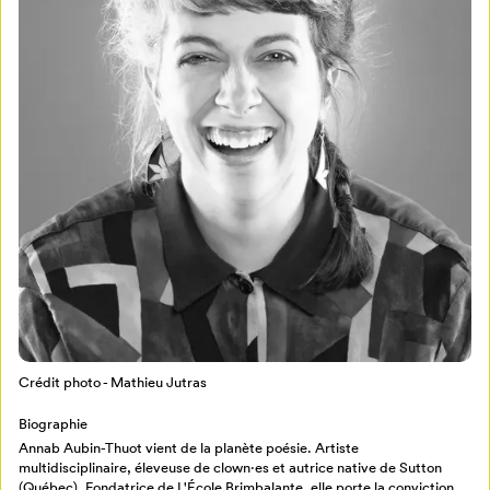
Mon Salon
Pour enregistrer vos favoris,
connectez-vous ou créez votre profil
Programmation
Mon Salon
Crédit photo - Mathieu Jutras
Biographie
Billetterie
Se connecter
Annab Aubin-Thuot vient de la planète poésie. Artiste
multidisciplinaire, éleveuse de clown·es et autrice native de Sutton
(Québec). Fondatrice de L'École Brimbalante, elle porte la conviction