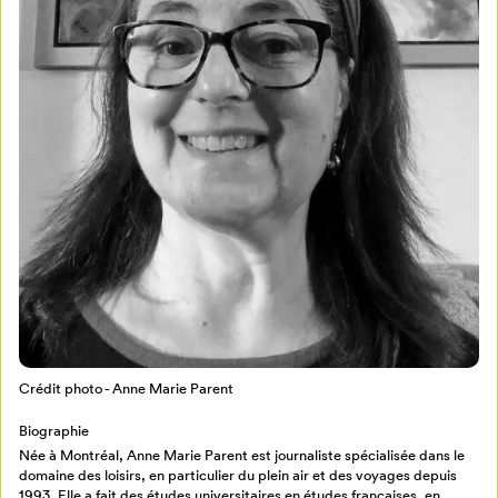
Mon Salon
Pour enregistrer vos favoris,
connectez-vous ou créez votre profil
Programmation
Mon Salon
Crédit photo - Anne Marie Parent
Billetterie
Se connecter
Biographie
Née à Montréal, Anne Marie Parent est journaliste spécialisée dans le
Créer un profil
domaine des loisirs, en particulier du plein air et des voyages depuis
Retour à l’accueil
1993. Elle a fait des études universitaires en études françaises, en