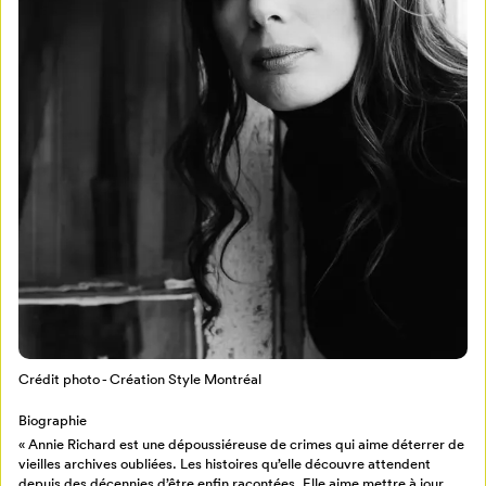
Mon Salon
Pour enregistrer vos favoris,
connectez-vous ou créez votre profil
Programmation
Mon Salon
Crédit photo - Création Style Montréal
Billetterie
Se connecter
Biographie
« Annie Richard est une dépoussiéreuse de crimes qui aime déterrer de
vieilles archives oubliées. Les histoires qu’elle découvre attendent
Créer un profil
depuis des décennies d’être enfin racontées. Elle aime mettre à jour