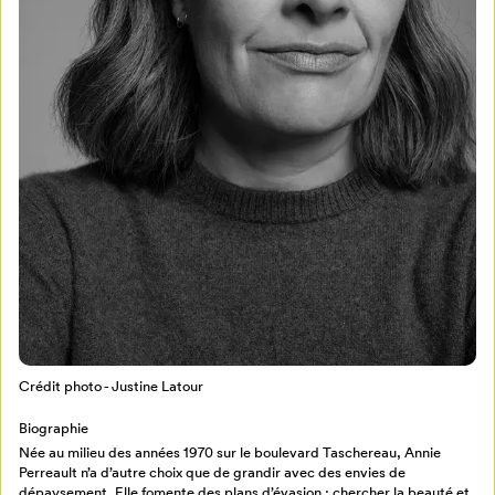
Mon Salon
Pour enregistrer vos favoris,
connectez-vous ou créez votre profil
Programmation
Mon Salon
Crédit photo - Justine Latour
Billetterie
Se connecter
Biographie
Née au milieu des années 1970 sur le boulevard Taschereau, Annie
Créer un profil
Perreault n’a d’autre choix que de grandir avec des envies de
Retour à l’accueil
dépaysement. Elle fomente des plans d’évasion : chercher la beauté et