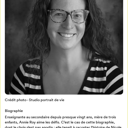
Mon Salon
Pour enregistrer vos favoris,
connectez-vous ou créez votre profil
Programmation
Mon Salon
Billetterie
Se connecter
Crédit photo - Studio portrait de vie
Créer un profil
Biographie
Retour à l’accueil
Enseignante au secondaire depuis presque vingt ans, mère de trois
enfants, Annie Roy aime les défis. C’est le cas de cette biographie,
Annuler
dont le choix n’est pas anodin : elle tenait à raconter l’histoire de Nicole