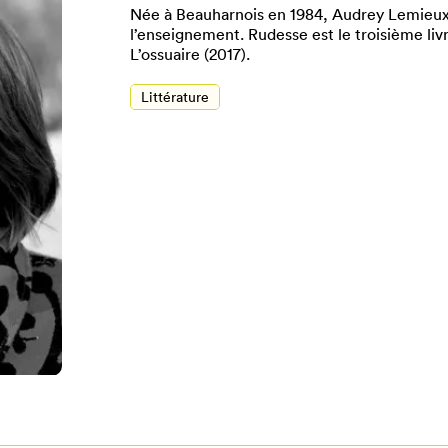
Née à Beauharnois en 1984, Audrey Lemieux 
l’enseignement. Rudesse est le troisième livre
L’ossuaire (2017).
Littérature
Pour enregistrer vos favoris,
onnectez-vous ou créez votre prof
Mon Salon
Se connecter