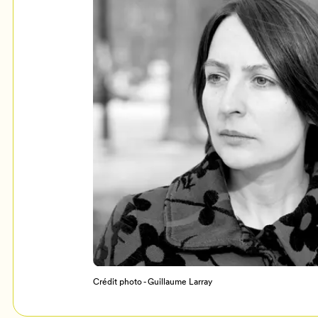
Mon Salon
c
Programmation
Crédit photo - Guillaume Larray
Billetterie