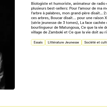
Biologiste et humoriste, animateur de radio e
plusieurs best-sellers: Pour l’amour de ma 
l’arbre à palabres, mon grand-père disait... 2
ces arbres, Boucar disait… pour une raison X
(série jeunesse de 3 tomes), La face caché
bourlingueur de Matungoua, Ce que la vie do
village de Zamboki et Ce que la vie doit au ri
Essais
Littérature Jeunesse
Société et cult
Pour enregistrer vos favoris,
onnectez-vous ou créez votre prof
Mon Salon
Se connecter