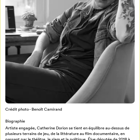
Mon Salon
Pour enregistrer vos favoris,
connectez-vous ou créez votre profil
Programmation
Mon Salon
Billetterie
Se connecter
Crédit photo - Benoît Camirand
Biographie
Créer un profil
Artiste engagée, Catherine Dorion se tient en équilibre au-dessus de
Retour à l’accueil
plusieurs terrains de jeu, de la littérature au film documentaire, en
Annuler
passant par le théâtre, le slam et la politique. Élue députée de 2018 à