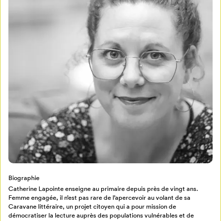
Mon Salon
Pour enregistrer vos favoris,
connectez-vous ou créez votre profil
Programmation
Mon Salon
Billetterie
Se connecter
Biographie
Catherine Lapointe enseigne au primaire depuis près de vingt ans.
Femme engagée, il n’est pas rare de l’apercevoir au volant de sa
Créer un profil
Caravane littéraire, un projet citoyen qui a pour mission de
Retour à l’accueil
démocratiser la lecture auprès des populations vulnérables et de