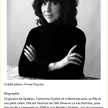
Mon Salon
Pour enregistrer vos favoris,
connectez-vous ou créez votre profil
Programmation
Mon Salon
Crédit photo - Prune Paycha
Billetterie
Se connecter
Biographie
Originaire de Québec, Catherine Ocelot vit à Montréal avec sa fille et
Créer un profil
son petit chien. Elle est l’autrice de Talk Show et La vie d’artiste, pour
Retour à l’accueil
lequel elle a remporté en 2019 le prix Bédélys Québec, qui récompense