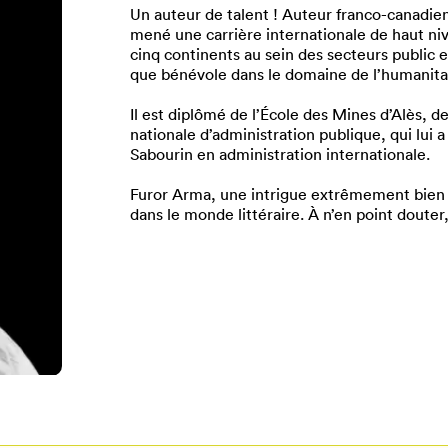
Un auteur de talent ! Auteur franco-canadie
mené une carrière internationale de haut ni
cinq continents au sein des secteurs public e
que bénévole dans le domaine de l’humanita
Il est diplômé de l’École des Mines d’Alès, d
nationale d’administration publique, qui lui a
Sabourin en administration internationale.
Furor Arma, une intrigue extrêmement bien 
dans le monde littéraire. À n’en point douter
Pour enregistrer vos favoris,
onnectez-vous ou créez votre prof
Mon Salon
Se connecter