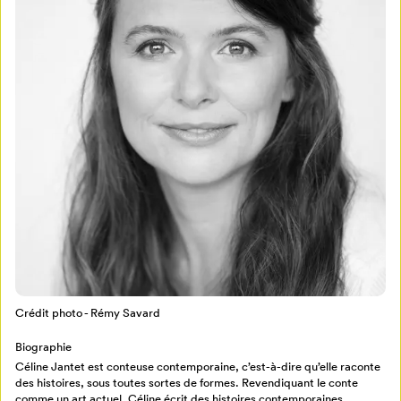
Mon Salon
Pour enregistrer vos favoris,
connectez-vous ou créez votre profil
Programmation
Mon Salon
Crédit photo - Rémy Savard
Billetterie
Se connecter
Biographie
Céline Jantet est conteuse contemporaine, c’est-à-dire qu’elle raconte
Créer un profil
des histoires, sous toutes sortes de formes. Revendiquant le conte
comme un art actuel, Céline écrit des histoires contemporaines