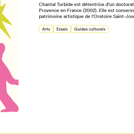
Chantal Turbide est détentrice d'un doctorat e
Provence en France (2002). Elle est conserva
patrimoine artistique de l'Oratoire Saint-J
Arts
Essais
Guides culturels
Pour enregistrer vos favoris,
onnectez-vous ou créez votre prof
Mon Salon
Se connecter