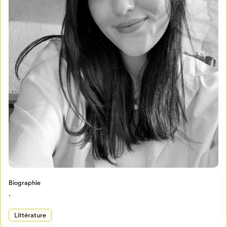
Mon Salon
Pour enregistrer vos favoris,
connectez-vous ou créez votre profil
Programmation
Mon Salon
Billetterie
Se connecter
Créer un profil
Biographie
Retour à l’accueil
.
Annuler
Littérature