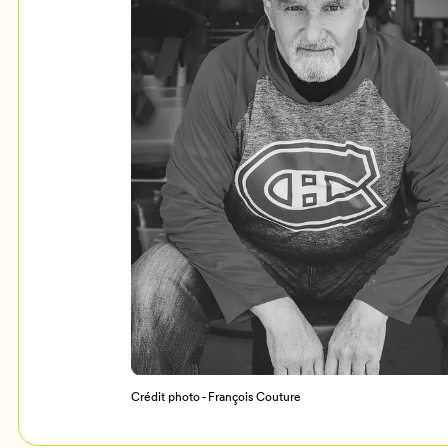
Mon Salon
c
Programmation
Crédit photo - François Couture
Billetterie