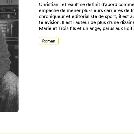
Christian Tétreault se définit d’abord comme 
empêché de mener plu-sieurs carrières de f
chroniqueur et éditorialiste de sport, il est 
télévision. Il est l’auteur de plus d’une dizai
Marie et Trois fils et un ange, parus aux Édi
Roman
Pour enregistrer vos favoris,
onnectez-vous ou créez votre prof
Mon Salon
Se connecter