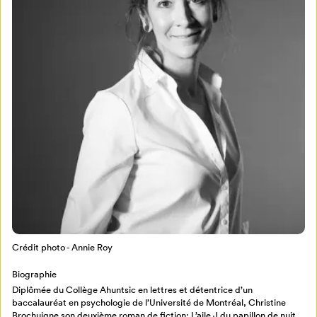
Mon Salon
Pour enregistrer vos favoris,
connectez-vous ou créez votre profil
Programmation
Mon Salon
Crédit photo - Annie Roy
Billetterie
Se connecter
Biographie
Diplômée du Collège Ahuntsic en lettres et détentrice d’un
Créer un profil
baccalauréat en psychologie de l’Université de Montréal, Christine
Retour à l’accueil
Brochuigne son deuxième roman de fiction: L’aile J du papillon de nuit.