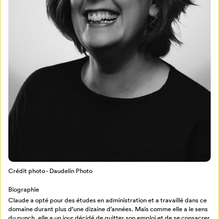
Mon Salon
Pour enregistrer vos favoris,
connectez-vous ou créez votre profil
Programmation
Mon Salon
Crédit photo - Daudelin Photo
Billetterie
Se connecter
Biographie
Claude a opté pour des études en administration et a travaillé dans ce
domaine durant plus d’une dizaine d’années. Mais comme elle a le sens
Créer un profil
du punch, elle a un jour décidé de quitter son emploi et de se consacrer