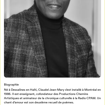
Mon Salon
Pour enregistrer vos favoris,
connectez-vous ou créez votre profil
Programmation
Mon Salon
Billetterie
Se connecter
Biographie
Créer un profil
Né à Dessalines en Haïti, Claudel Jean-Mary s’est installé à Montréal en
Retour à l’accueil
1986. Il est enseignant, cofondateur des Productions Chemins
Artistiques et animateur de la chronique culturelle à la Radio CPAM. Un
Annuler
chant d’amour est son deuxième recueil de poèmes.