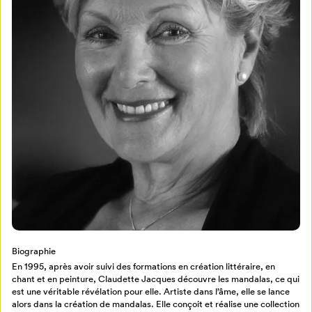
Mon Salon
Pour enregistrer vos favoris,
connectez-vous ou créez votre profil
Programmation
Mon Salon
Billetterie
Se connecter
Biographie
En 1995, après avoir suivi des formations en création littéraire, en
Créer un profil
chant et en peinture, Claudette Jacques découvre les mandalas, ce qui
Retour à l’accueil
est une véritable révélation pour elle. Artiste dans l’âme, elle se lance
alors dans la création de mandalas. Elle conçoit et réalise une collection
Annuler