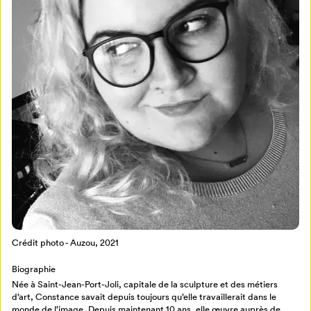
Mon Salon
Pour enregistrer vos favoris,
connectez-vous ou créez votre profil
Programmation
Mon Salon
Billetterie
Se connecter
Crédit photo - Auzou, 2021
Biographie
Créer un profil
Née à Saint-Jean-Port-Joli, capitale de la sculpture et des métiers
Retour à l’accueil
d’art, Constance savait depuis toujours qu’elle travaillerait dans le
monde de l’image. Depuis maintenant 10 ans, elle œuvre auprès de
Annuler