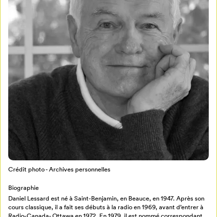
Mon Salon
Pour enregistrer vos favoris,
Crédit photo - Archives personnelles
connectez-vous ou créez votre profil
Programmation
Mon Salon
Biographie
Daniel Lessard est né à Saint-Benjamin, en Beauce, en 1947. Après son
cours classique, il a fait ses débuts à la radio en 1969, avant d’entrer à
Billetterie
Se connecter
Radio-Canada- Ottawa en 1972. En 1979, il est nommé correspondant