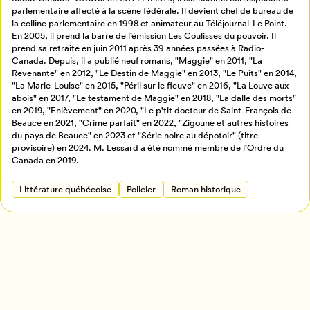
parlementaire affecté à la scène fédérale. Il devient chef de bureau de
la colline parlementaire en 1998 et animateur au Téléjournal-Le Point.
Créer un profil
En 2005, il prend la barre de l’émission Les Coulisses du pouvoir. Il
prend sa retraite en juin 2011 après 39 années passées à Radio-
Retour à l’accueil
Canada. Depuis, il a publié neuf romans, "Maggie" en 2011, "La
Annuler
Revenante" en 2012, "Le Destin de Maggie" en 2013, "Le Puits" en 2014,
"La Marie-Louise" en 2015, "Péril sur le fleuve" en 2016, "La Louve aux
abois" en 2017, "Le testament de Maggie" en 2018, "La dalle des morts"
en 2019, "Enlèvement" en 2020, "Le p'tit docteur de Saint-François de
Beauce en 2021, "Crime parfait" en 2022, "Zigoune et autres histoires
du pays de Beauce" en 2023 et "Série noire au dépotoir" (titre
provisoire) en 2024. M. Lessard a été nommé membre de l’Ordre du
Canada en 2019.
Littérature québécoise
Policier
Roman historique