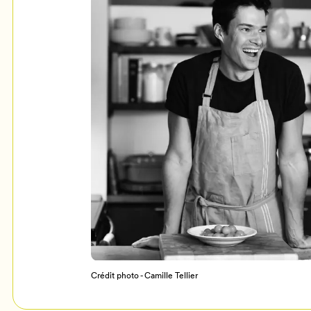
Mon Salon
c
Programmation
Crédit photo - Camille Tellier
Billetterie