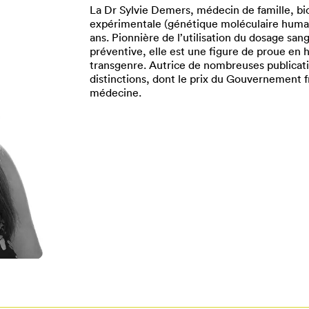
La Dr Sylvie Demers, médecin de famille, bi
expérimentale (génétique moléculaire humai
ans. Pionnière de l’utilisation du dosage s
préventive, elle est une figure de proue en
transgenre. Autrice de nombreuses publicati
distinctions, dont le prix du Gouvernement fr
médecine.
Pour enregistrer vos favoris,
onnectez-vous ou créez votre prof
Mon Salon
Se connecter