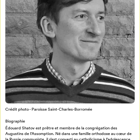
Mon Salon
Pour enregistrer vos favoris,
connectez-vous ou créez votre profil
Programmation
Mon Salon
Billetterie
Se connecter
Crédit photo - Paroisse Saint-Charles-Borromée
Créer un profil
Biographie
Retour à l’accueil
Édouard Shatov est prêtre et membre de la congrégation des
Augustins de l’Assomption. Né dans une famille orthodoxe au cœur de
Annuler
la Russie communiste, il s’est converti au catholicisme à l’adolescence.