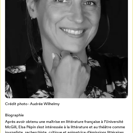
Mon Salon
Pour enregistrer vos favoris,
connectez-vous ou créez votre profil
Programmation
Crédit photo - Audrée Wilhelmy
Mon Salon
Biographie
Après avoir obtenu une maîtrise en littérature française à l’Université
Billetterie
Se connecter
McGill, Elsa Pépin s’est intéressée à la littérature et au théâtre comme
journaliste, recherchiste, critique et animatrice d’émissions littéraires.