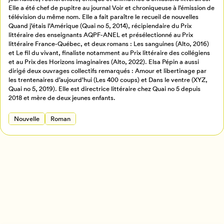
Elle a été chef de pupitre au journal Voir et chroniqueuse à l’émission de
Créer un profil
télévision du même nom. Elle a fait paraître le recueil de nouvelles
Quand j’étais l’Amérique (Quai no 5, 2014), récipiendaire du Prix
Retour à l’accueil
littéraire des enseignants AQPF-ANEL et présélectionné au Prix
Annuler
littéraire France-Québec, et deux romans : Les sanguines (Alto, 2016)
et Le fil du vivant, finaliste notamment au Prix littéraire des collégiens
et au Prix des Horizons imaginaires (Alto, 2022). Elsa Pépin a aussi
dirigé deux ouvrages collectifs remarqués : Amour et libertinage par
les trentenaires d’aujourd’hui (Les 400 coups) et Dans le ventre (XYZ,
Quai no 5, 2019). Elle est directrice littéraire chez Quai no 5 depuis
2018 et mère de deux jeunes enfants.
Nouvelle
Roman