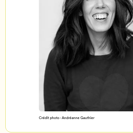
Mon Salon
c
Programmation
Crédit photo - Andréanne Gauthier
Billetterie