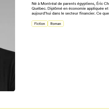
Né à Montréal de parents égyptiens, Éric Cha
Québec. Diplômé en économie appliquée et en 
aujourd’hui dans le secteur financier. Ce que
Fiction
Roman
Pour enregistrer vos favoris,
onnectez-vous ou créez votre prof
Mon Salon
Se connecter