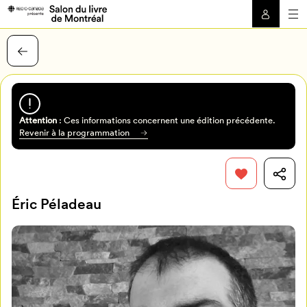
Attention
: Ces informations concernent une édition précédente.
Revenir à la programmation
Éric Péladeau