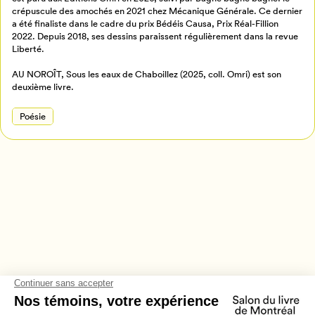
crépuscule des amochés en 2021 chez Mécanique Générale. Ce dernier
Retour à l’accueil
a été finaliste dans le cadre du prix Bédéis Causa, Prix Réal-Fillion
Annuler
2022. Depuis 2018, ses dessins paraissent régulièrement dans la revue
Liberté.
AU NOROÎT, Sous les eaux de Chaboillez (2025, coll. Omri) est son
deuxième livre.
Poésie