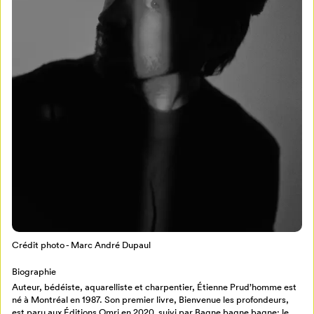
Mon Salon
Pour enregistrer vos favoris,
connectez-vous ou créez votre profil
Programmation
Mon Salon
Crédit photo - Marc André Dupaul
Billetterie
Se connecter
Biographie
Auteur, bédéiste, aquarelliste et charpentier, Étienne Prud’homme est
né à Montréal en 1987. Son premier livre, Bienvenue les profondeurs,
Créer un profil
est paru aux Éditions Omri en 2020, suivi par Bagne bagne bagne: le