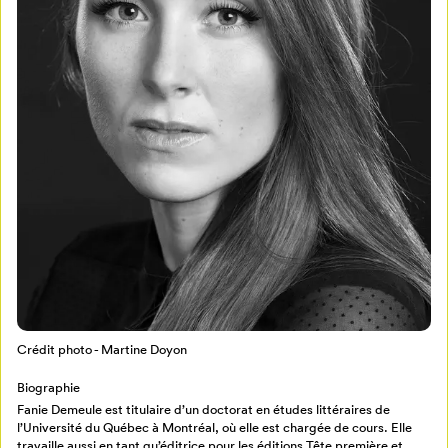
Mon Salon
Pour enregistrer vos favoris,
connectez-vous ou créez votre profil
Programmation
Mon Salon
Crédit photo - Martine Doyon
Billetterie
Se connecter
Biographie
Fanie Demeule est titulaire d’un doctorat en études littéraires de
l’Université du Québec à Montréal, où elle est chargée de cours. Elle
Créer un profil
travaille aussi en tant qu’éditrice pour les éditions Tête première et